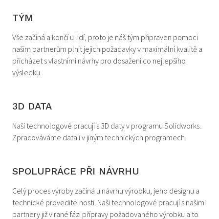
TÝM
Vše začíná a končí u lidí, proto je náš tým připraven pomoci
našim partnerům plnit jejich požadavky v maximální kvalitě a
přicházet s vlastními návrhy pro dosažení co nejlepšího
výsledku.
3D DATA
Naši technologové pracují s 3D daty v programu Solidworks.
Zpracováváme data i v jiným technických programech.
SPOLUPRÁCE PŘI NÁVRHU
Celý proces výroby začíná u návrhu výrobku, jeho designu a
technické proveditelnosti. Naši technologové pracují s našimi
partnery již v rané fázi přípravy požadovaného výrobku a to