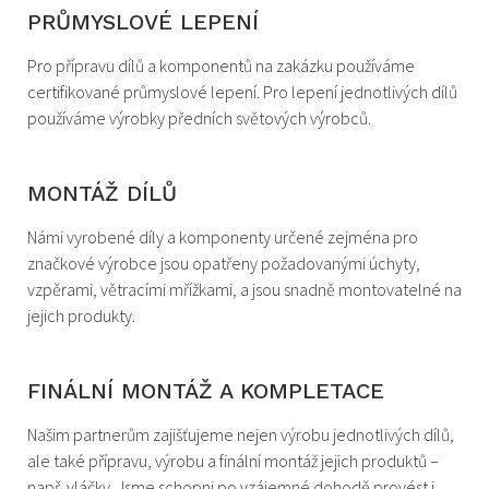
PRŮMYSLOVÉ LEPENÍ
Pro přípravu dílů a komponentů na zakázku používáme
certifikované průmyslové lepení. Pro lepení jednotlivých dílů
používáme výrobky předních světových výrobců.
MONTÁŽ DÍLŮ
Námi vyrobené díly a komponenty určené zejména pro
značkové výrobce jsou opatřeny požadovanými úchyty,
vzpěrami, větracími mřížkami, a jsou snadně montovatelné na
jejich produkty.
FINÁLNÍ MONTÁŽ A KOMPLETACE
Našim partnerům zajišťujeme nejen výrobu jednotlivých dílů,
ale také přípravu, výrobu a finální montáž jejich produktů –
např. vláčky. Jsme schopni po vzájemné dohodě provést i