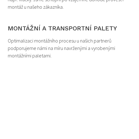
montáž u našeho zákazníka.
MONTÁŽNÍ A TRANSPORTNÍ PALETY
Optimalizaci montážního procesu u našich partnerů
podporujeme námi na míru navrženými a vyrobenými
montážními paletami.
BALENÍ
Pro zajištění kvality námi vyrobených výrobků a komponentů
balíme jednotlivé výrobky tak, abychom eliminovali jejich
poškození při přepravě.
DOPRAVA
Našim partnerům nabízíme možnost zajištění vlastní, či